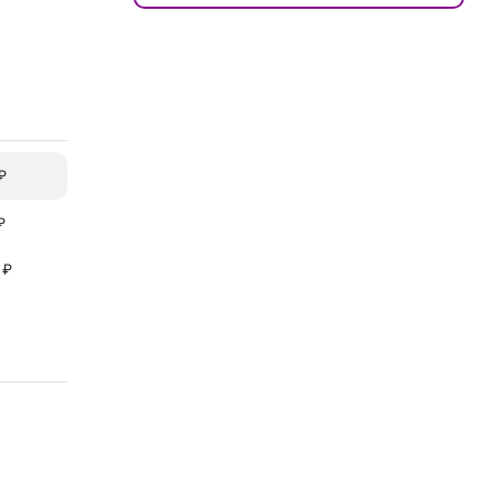
₽
₽
 ₽