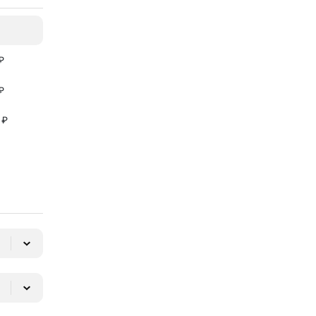
₽
₽
 ₽