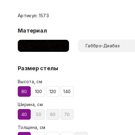
Артикул: 1573
Материал
Габбро-Диабаз
Размер стелы
Высота, см
80
100
120
140
Ширина, см
40
50
60
70
Толщина, см