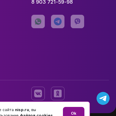
8 903 721-59-98
е сайта
nisp.ru
, вы
Ok
льзование
файлов cookies
.