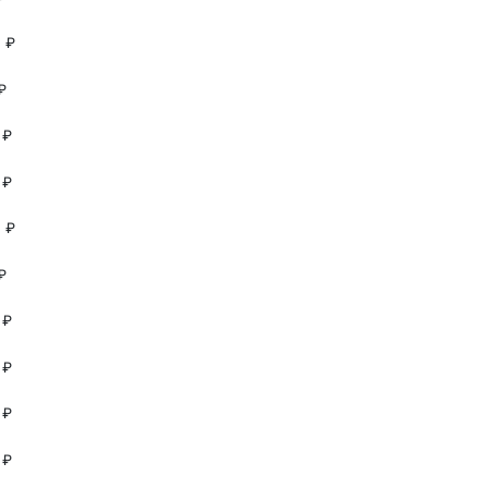
 ₽
₽
 ₽
 ₽
 ₽
₽
 ₽
 ₽
 ₽
 ₽