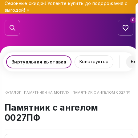
Сезонные скидки! Успейте купить до подорожания с
выгодой!
×
0
Конструктор
Бо
Виртуальная выставка
КАТАЛОГ
ПАМЯТНИКИ НА МОГИЛУ
ПАМЯТНИК С АНГЕЛОМ 0027ПФ
Памятник с ангелом
0027ПФ