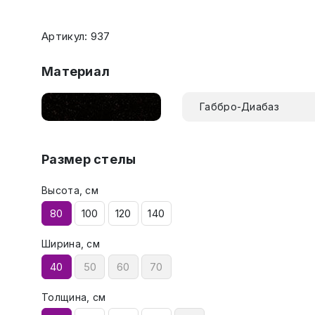
Артикул: 937
Материал
Габбро-Диабаз
Размер стелы
Высота, см
80
100
120
140
Ширина, см
40
50
60
70
Толщина, см