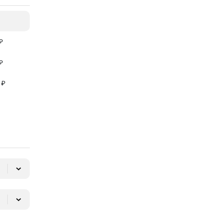
₽
₽
 ₽