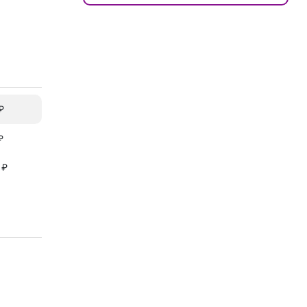
₽
₽
 ₽