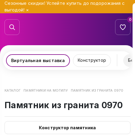
Сезонные скидки! Успейте купить до подорожания с
выгодой!
×
0
Конструктор
Бо
Виртуальная выставка
КАТАЛОГ
ПАМЯТНИКИ НА МОГИЛУ
ПАМЯТНИК ИЗ ГРАНИТА 0970
Памятник из гранита 0970
Конструктор памятника