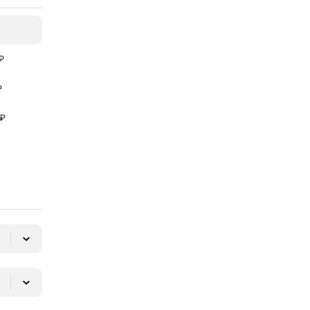
₽
₽
 ₽