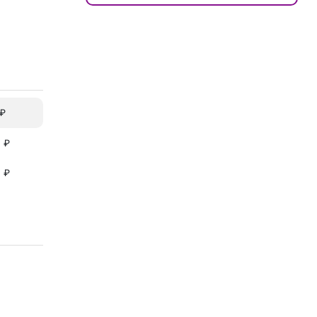
 ₽
 ₽
 ₽