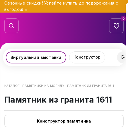
Сезонные скидки! Успейте купить до подорожания с
выгодой!
×
0
Конструктор
Бо
Виртуальная выставка
КАТАЛОГ
ПАМЯТНИКИ НА МОГИЛУ
ПАМЯТНИК ИЗ ГРАНИТА 1611
Памятник из гранита 1611
Конструктор памятника