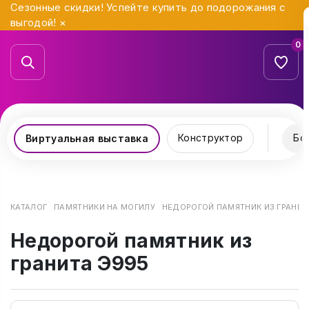
Сезонные скидки! Успейте купить до подорожания с
выгодой!
×
0
Конструктор
Бо
Виртуальная выставка
КАТАЛОГ
ПАМЯТНИКИ НА МОГИЛУ
НЕДОРОГОЙ ПАМЯТНИК ИЗ ГРАНИТ
Недорогой памятник из
гранита Э995