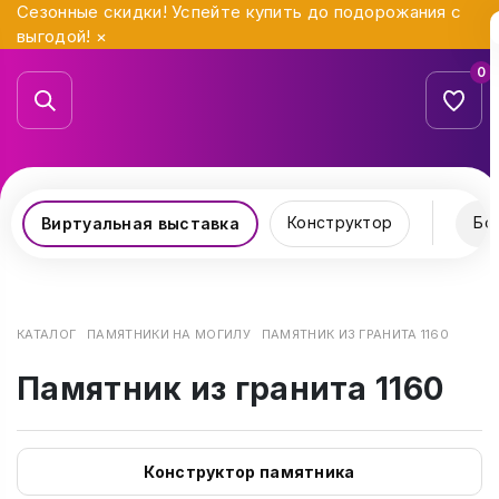
Сезонные скидки! Успейте купить до подорожания с
выгодой!
×
0
Конструктор
Бо
Виртуальная выставка
КАТАЛОГ
ПАМЯТНИКИ НА МОГИЛУ
ПАМЯТНИК ИЗ ГРАНИТА 1160
Памятник из гранита 1160
Конструктор памятника