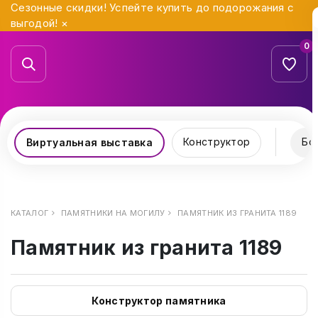
Сезонные скидки! Успейте купить до подорожания с
выгодой!
×
0
Конструктор
Бо
Виртуальная выставка
КАТАЛОГ
ПАМЯТНИКИ НА МОГИЛУ
ПАМЯТНИК ИЗ ГРАНИТА 1189
Памятник из гранита 1189
Конструктор памятника