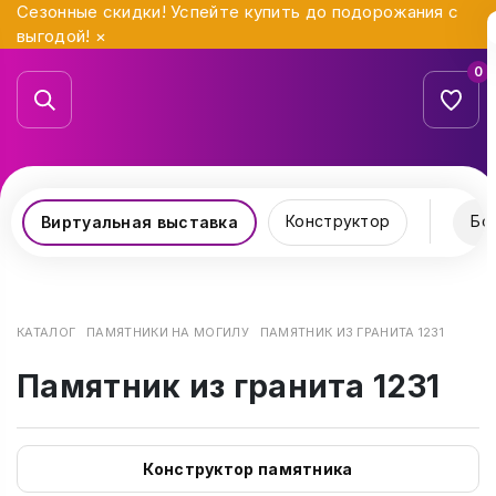
Сезонные скидки! Успейте купить до подорожания с
выгодой!
×
0
Конструктор
Бо
Виртуальная выставка
КАТАЛОГ
ПАМЯТНИКИ НА МОГИЛУ
ПАМЯТНИК ИЗ ГРАНИТА 1231
Памятник из гранита 1231
Конструктор памятника