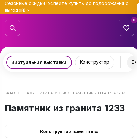
Сезонные скидки! Успейте купить до подорожания с
выгодой!
×
0
Конструктор
Бо
Виртуальная выставка
КАТАЛОГ
ПАМЯТНИКИ НА МОГИЛУ
ПАМЯТНИК ИЗ ГРАНИТА 1233
Памятник из гранита 1233
Конструктор памятника