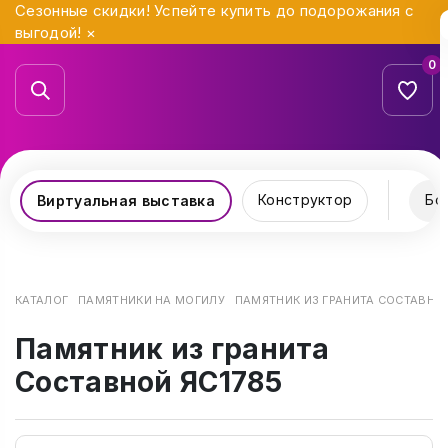
Сезонные скидки! Успейте купить до подорожания с
выгодой!
×
0
Конструктор
Бо
Виртуальная выставка
КАТАЛОГ
ПАМЯТНИКИ НА МОГИЛУ
ПАМЯТНИК ИЗ ГРАНИТА СОСТАВНОЙ
Памятник из гранита
Составной ЯС1785