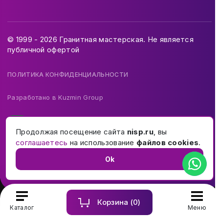
© 1999 - 2026 Гранитная мастерская. Не является
публичной офертой
ПОЛИТИКА КОНФИДЕНЦИАЛЬНОСТИ
Разработано в
Kuzmin Group
Продолжая посещение сайта
nisp.ru
, вы
соглашаетесь
на использование
файлов cookies
.
Ok
Корзина (
0
)
Купить и заказать памятник на могилу в Москве и МО
Каталог
Меню