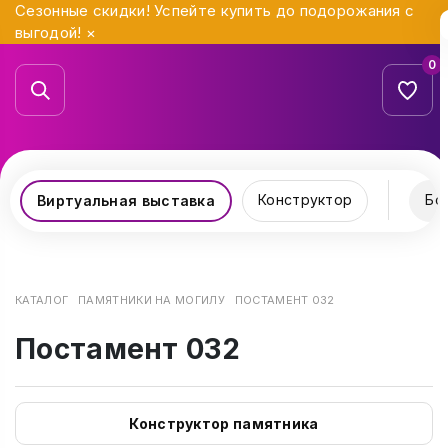
Сезонные скидки! Успейте купить до подорожания с
выгодой!
×
0
Конструктор
Бо
Виртуальная выставка
КАТАЛОГ
ПАМЯТНИКИ НА МОГИЛУ
ПОСТАМЕНТ 032
Постамент 032
Конструктор памятника