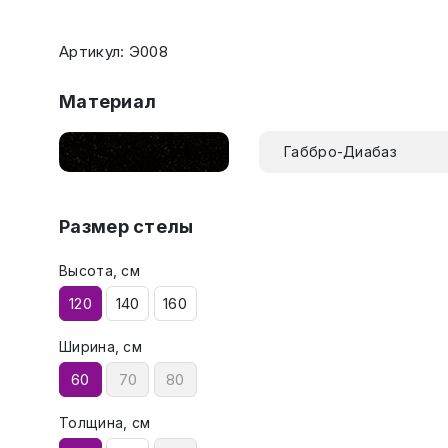
Артикул: Э008
Материал
Габбро-Диабаз
Размер стелы
Высота, см
120
140
160
Ширина, см
60
70
80
Толщина, см