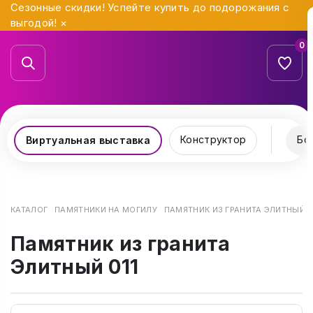
Сезонные скидки! Успейте купить до подорожания с
выгодой!
×
0
Конструктор
Бо
Виртуальная выставка
КАТАЛОГ
ПАМЯТНИКИ НА МОГИЛУ
ПАМЯТНИК ИЗ ГРАНИТА ЭЛИТНЫЙ 0
Памятник из гранита
Элитный 011