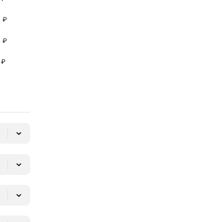
 ₽
 ₽
 ₽