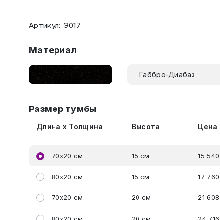
Артикул: Э017
Материал
Габбро-Диабаз
Размер тумбы
Длина x Толщина
Высота
Цена
70x20 см
15 см
15 540
80x20 см
15 см
17 760
70x20 см
20 см
21 608
80x20 см
20 см
24 716