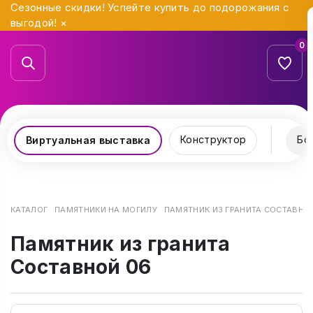
Сезонные скидки! Успейте купить до подорожания с
выгодой!
×
0
Конструктор
Бо
Виртуальная выставка
КАТАЛОГ
ПАМЯТНИКИ НА МОГИЛУ
ПАМЯТНИК ИЗ ГРАНИТА СОСТАВНО
Памятник из гранита
Составной 06