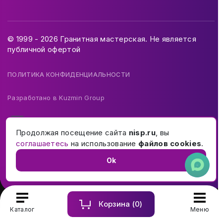
© 1999 - 2026 Гранитная мастерская. Не является
публичной офертой
ПОЛИТИКА КОНФИДЕНЦИАЛЬНОСТИ
Разработано в
Kuzmin Group
Продолжая посещение сайта
nisp.ru
, вы
соглашаетесь
на использование
файлов cookies
.
Ok
Корзина (
0
)
Купить и заказать памятник на могилу в Москве и МО
Каталог
Меню