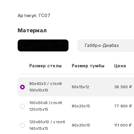
Артикул: ГС07
Материал
Габбро-Диабаз
Размер стелы
Размер тумбы
Цена
80х40х5 / столб
60х15х12
36 500 ₽
100х10х10
100х50х8 /столб
80х20х15
77 800 ₽
120х15х15
120х60х10 / столб
90х20х15
111 000 ₽
140х15х15