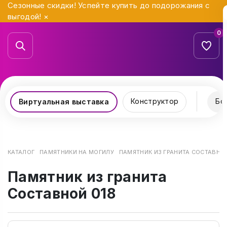
Сезонные скидки! Успейте купить до подорожания с
выгодой!
×
0
Конструктор
Бо
Виртуальная выставка
КАТАЛОГ
ПАМЯТНИКИ НА МОГИЛУ
ПАМЯТНИК ИЗ ГРАНИТА СОСТАВНОЙ
Памятник из гранита
Составной 018