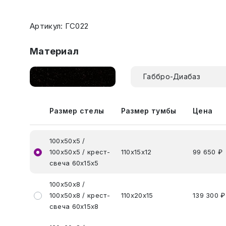
Артикул: ГС022
Материал
Габбро-Диабаз
Размер стелы
Размер тумбы
Цена
100х50х5 /
100х50х5 / крест-
110х15х12
99 650 ₽
свеча 60х15х5
100х50х8 /
100х50х8 / крест-
110х20х15
139 300 ₽
свеча 60х15х8