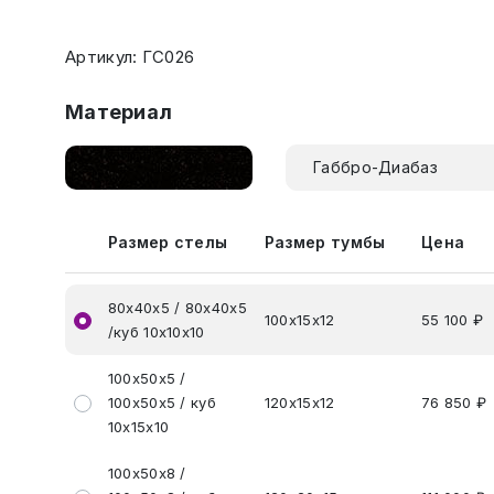
Артикул: ГС026
Материал
Габбро-Диабаз
Размер стелы
Размер тумбы
Цена
80х40х5 / 80х40х5
100х15х12
55 100 ₽
/куб 10х10х10
100х50х5 /
100х50х5 / куб
120х15х12
76 850 ₽
10х15х10
100х50х8 /