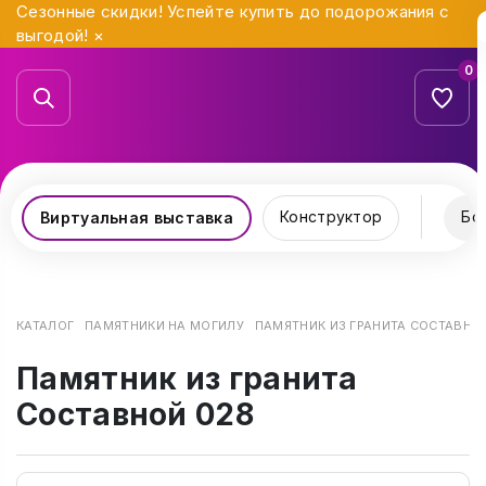
Сезонные скидки! Успейте купить до подорожания с
выгодой!
×
0
Конструктор
Бо
Виртуальная выставка
КАТАЛОГ
ПАМЯТНИКИ НА МОГИЛУ
ПАМЯТНИК ИЗ ГРАНИТА СОСТАВНО
Памятник из гранита
Составной 028