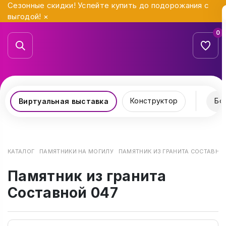
Сезонные скидки! Успейте купить до подорожания с
выгодой!
×
0
Конструктор
Бо
Виртуальная выставка
КАТАЛОГ
ПАМЯТНИКИ НА МОГИЛУ
ПАМЯТНИК ИЗ ГРАНИТА СОСТАВНО
Памятник из гранита
Составной 047