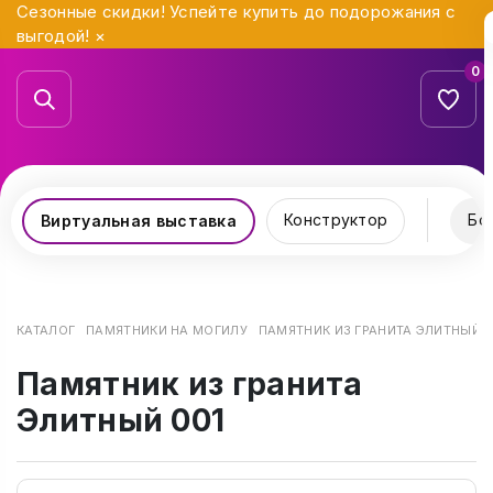
Сезонные скидки! Успейте купить до подорожания с
выгодой!
×
0
Конструктор
Бо
Виртуальная выставка
КАТАЛОГ
ПАМЯТНИКИ НА МОГИЛУ
ПАМЯТНИК ИЗ ГРАНИТА ЭЛИТНЫЙ 0
Памятник из гранита
Элитный 001