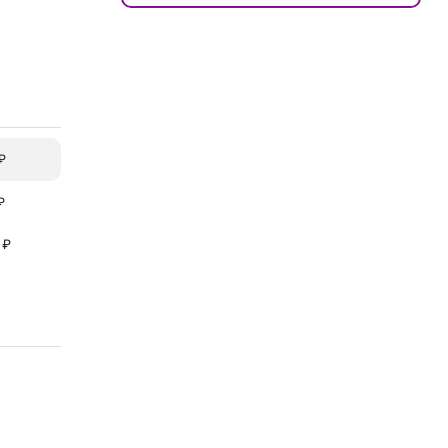
₽
₽
 ₽