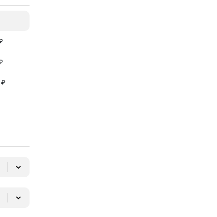
₽
₽
 ₽