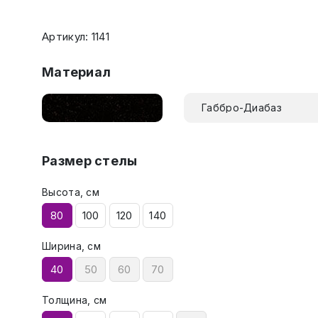
Артикул: 1141
Материал
Габбро-Диабаз
Размер стелы
Высота, см
80
100
120
140
Ширина, см
40
50
60
70
Толщина, см