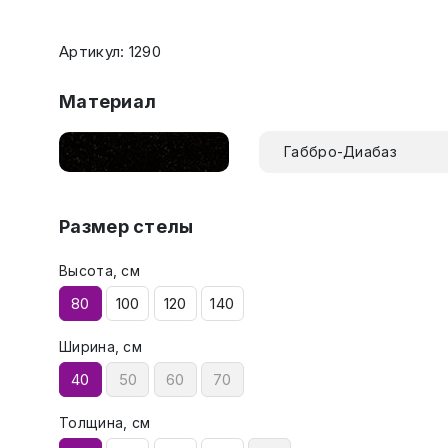
Артикул: 1290
Материал
Габбро-Диабаз
Размер стелы
Высота, см
80
100
120
140
Ширина, см
40
50
60
70
Толщина, см