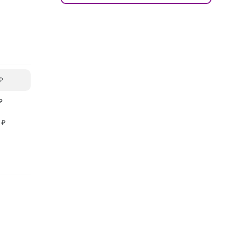
₽
₽
 ₽