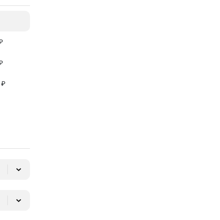
₽
₽
 ₽