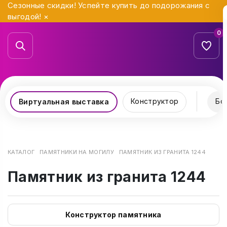
Сезонные скидки! Успейте купить до подорожания с
выгодой!
×
0
Конструктор
Бо
Виртуальная выставка
КАТАЛОГ
ПАМЯТНИКИ НА МОГИЛУ
ПАМЯТНИК ИЗ ГРАНИТА 1244
Памятник из гранита 1244
Конструктор памятника