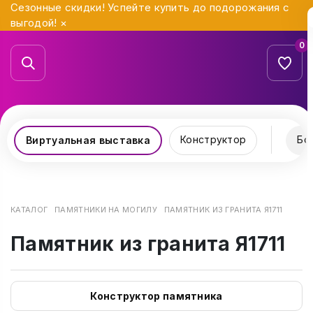
Сезонные скидки! Успейте купить до подорожания с
выгодой!
×
0
Конструктор
Бо
Виртуальная выставка
КАТАЛОГ
ПАМЯТНИКИ НА МОГИЛУ
ПАМЯТНИК ИЗ ГРАНИТА Я1711
Памятник из гранита Я1711
Конструктор памятника