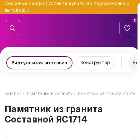
Сезонные скидки! Успейте купить до подорожания с
выгодой!
×
0
Конструктор
Бо
Виртуальная выставка
КАТАЛОГ
ПАМЯТНИКИ НА МОГИЛУ
ПАМЯТНИК ИЗ ГРАНИТА СОСТАВН
Памятник из гранита
Составной ЯС1714