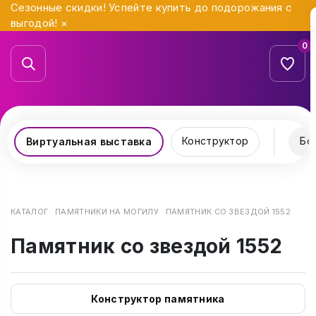
Сезонные скидки! Успейте купить до подорожания с
выгодой!
×
0
Конструктор
Бо
Виртуальная выставка
КАТАЛОГ
ПАМЯТНИКИ НА МОГИЛУ
ПАМЯТНИК СО ЗВЕЗДОЙ 1552
Памятник со звездой 1552
Конструктор памятника