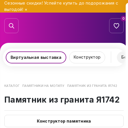
Сезонные скидки! Успейте купить до подорожания с
выгодой!
×
0
Конструктор
Бо
Виртуальная выставка
КАТАЛОГ
ПАМЯТНИКИ НА МОГИЛУ
ПАМЯТНИК ИЗ ГРАНИТА Я1742
Памятник из гранита Я1742
Конструктор памятника