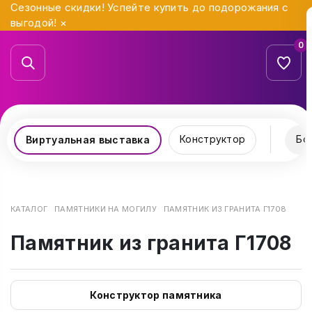
Сезонные скидки! Успейте купить до подорожания с
выгодой!
×
0
Конструктор
Бо
Виртуальная выставка
КАТАЛОГ
ПАМЯТНИКИ НА МОГИЛУ
ПАМЯТНИК ИЗ ГРАНИТА Г1708
Памятник из гранита Г1708
Конструктор памятника