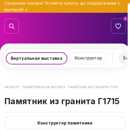
Сезонные скидки! Успейте купить до подорожания с
выгодой!
×
0
Конструктор
Бо
Виртуальная выставка
КАТАЛОГ
ПАМЯТНИКИ НА МОГИЛУ
ПАМЯТНИК ИЗ ГРАНИТА Г1715
Памятник из гранита Г1715
Конструктор памятника