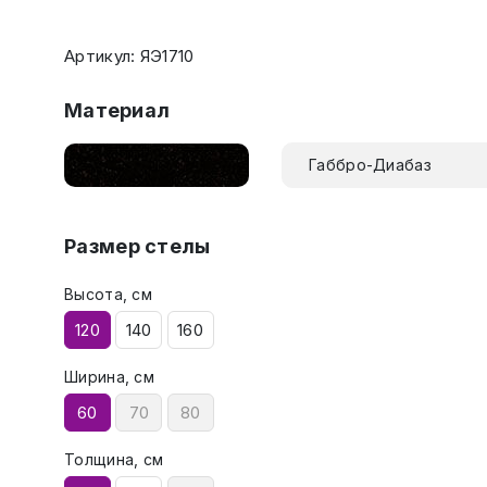
Артикул: ЯЭ1710
Материал
Габбро-Диабаз
Размер стелы
Высота, см
120
140
160
Ширина, см
60
70
80
Толщина, см