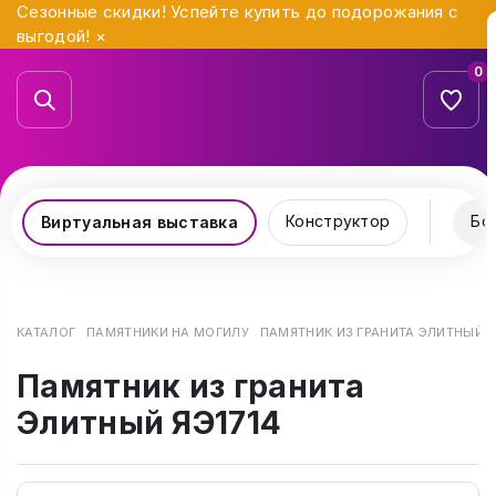
Сезонные скидки! Успейте купить до подорожания с
выгодой!
×
0
Конструктор
Бо
Виртуальная выставка
КАТАЛОГ
ПАМЯТНИКИ НА МОГИЛУ
ПАМЯТНИК ИЗ ГРАНИТА ЭЛИТНЫЙ Я
Памятник из гранита
Элитный ЯЭ1714