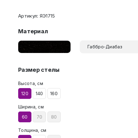
Артикул: ЯЭ1715
Материал
Габбро-Диабаз
Размер стелы
Высота, см
120
140
160
Ширина, см
60
70
80
Толщина, см