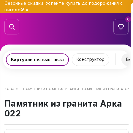
Сезонные скидки! Успейте купить до подорожания с
выгодой!
×
0
Конструктор
Бо
Виртуальная выставка
КАТАЛОГ
ПАМЯТНИКИ НА МОГИЛУ
АРКИ
ПАМЯТНИК ИЗ ГРАНИТА АРКА
Памятник из гранита Арка
022