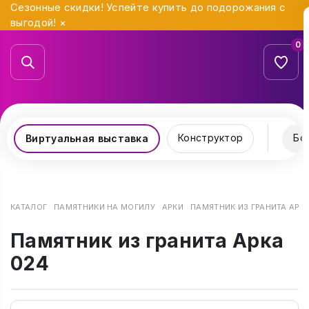
Сезонные скидки! Успейте купить до подорожания с
выгодой!
×
0
Конструктор
Бо
Виртуальная выставка
КАТАЛОГ
ПАМЯТНИКИ НА МОГИЛУ
АРКИ
ПАМЯТНИК ИЗ ГРАНИТА АРК
Памятник из гранита Арка
024