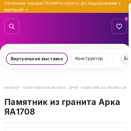
Сезонные скидки! Успейте купить до подорожания с
выгодой!
×
0
Конструктор
Бо
Виртуальная выставка
КАТАЛОГ
ПАМЯТНИКИ НА МОГИЛУ
АРКИ
ПАМЯТНИК ИЗ ГРАНИТА АРКА
Памятник из гранита Арка
ЯА1708