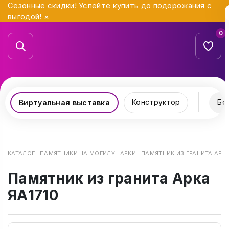
Сезонные скидки! Успейте купить до подорожания с
выгодой!
×
0
Конструктор
Бо
Виртуальная выставка
КАТАЛОГ
ПАМЯТНИКИ НА МОГИЛУ
АРКИ
ПАМЯТНИК ИЗ ГРАНИТА АРКА
Памятник из гранита Арка
ЯА1710