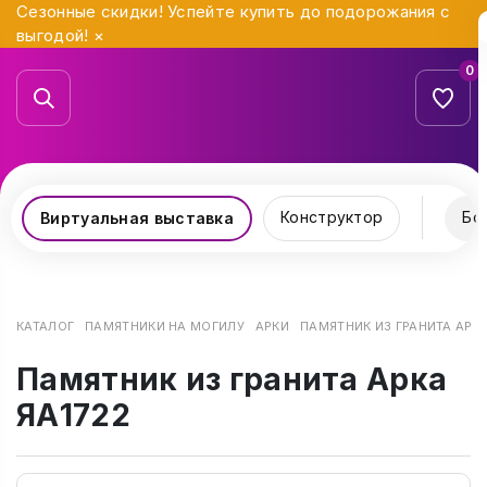
Сезонные скидки! Успейте купить до подорожания с
выгодой!
×
0
Конструктор
Бо
Виртуальная выставка
КАТАЛОГ
ПАМЯТНИКИ НА МОГИЛУ
АРКИ
ПАМЯТНИК ИЗ ГРАНИТА АРКА
Памятник из гранита Арка
ЯА1722