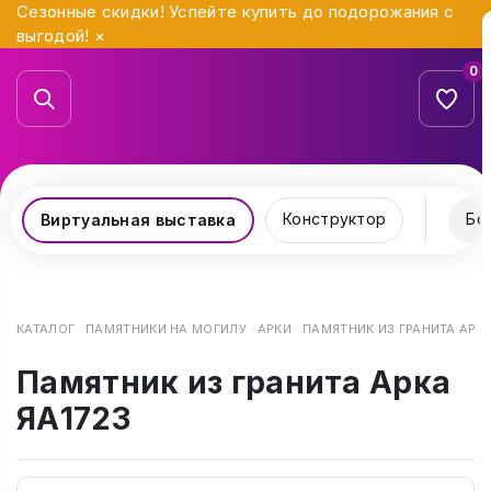
Сезонные скидки! Успейте купить до подорожания с
выгодой!
×
0
Конструктор
Бо
Виртуальная выставка
КАТАЛОГ
ПАМЯТНИКИ НА МОГИЛУ
АРКИ
ПАМЯТНИК ИЗ ГРАНИТА АРКА
Памятник из гранита Арка
ЯА1723