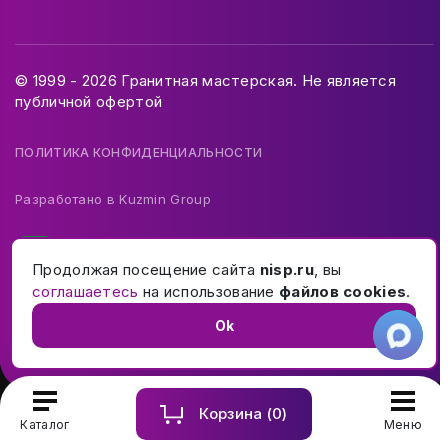
© 1999 - 2026 Гранитная мастерская. Не является
публичной офертой
ПОЛИТИКА КОНФИДЕНЦИАЛЬНОСТИ
Разработано в
Kuzmin Group
Продолжая посещение сайта
nisp.ru
, вы
соглашаетесь
на использование
файлов cookies
.
Ok
Корзина (
0
)
Купить и заказать памятник на могилу в Москве и МО
Каталог
Меню