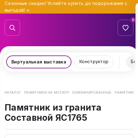
Сезонные скидки! Успейте купить до подорожания с
выгодой!
×
0
Конструктор
Бо
Виртуальная выставка
КАТАЛОГ
ПАМЯТНИКИ НА МОГИЛУ
КОМБИНИРОВАННЫЕ
ПАМЯТНИК И
Памятник из гранита
Составной ЯС1765