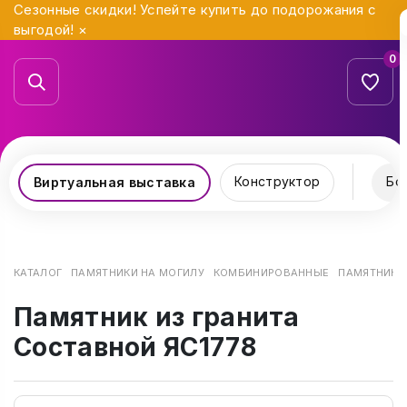
Сезонные скидки! Успейте купить до подорожания с
выгодой!
×
0
Конструктор
Бо
Виртуальная выставка
КАТАЛОГ
ПАМЯТНИКИ НА МОГИЛУ
КОМБИНИРОВАННЫЕ
ПАМЯТНИК И
Памятник из гранита
Составной ЯС1778