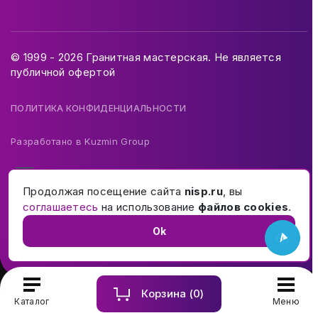
© 1999 - 2026 Гранитная мастерская. Не является
публичной офертой
ПОЛИТИКА КОНФИДЕНЦИАЛЬНОСТИ
Разработано в
Kuzmin Group
Продолжая посещение сайта
nisp.ru
, вы
соглашаетесь
на использование
файлов cookies
.
Ok
Корзина (
0
)
Купить и заказать памятник на могилу в Москве и МО
Каталог
Меню