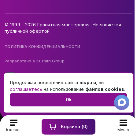
© 1999 - 2026 Гранитная мастерская. Не является
публичной офертой
ПОЛИТИКА КОНФИДЕНЦИАЛЬНОСТИ
Разработано в
Kuzmin Group
Продолжая посещение сайта
nisp.ru
, вы
соглашаетесь
на использование
файлов cookies
.
Ok
Корзина (
0
)
Купить и заказать памятник на могилу в Москве и МО
Каталог
Меню