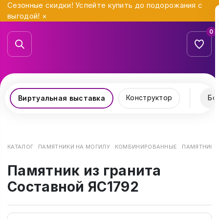
Сезонные скидки! Успейте купить до подорожания с
выгодой!
×
0
Конструктор
Бо
Виртуальная выставка
КАТАЛОГ
ПАМЯТНИКИ НА МОГИЛУ
КОМБИНИРОВАННЫЕ
ПАМЯТНИК И
Памятник из гранита
Составной ЯС1792