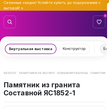
Сезонные скидки! Успейте купить до подорожания с
выгодой!
×
0
Конструктор
Бо
Виртуальная выставка
КАТАЛОГ
ПАМЯТНИКИ НА МОГИЛУ
КОМБИНИРОВАННЫЕ
ПАМЯТНИК И
Памятник из гранита
Составной ЯС1852-1