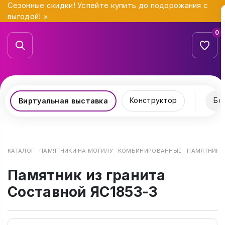
Сезонные скидки! Успейте купить до подорожания с
выгодой!
×
0
Конструктор
Бо
Виртуальная выставка
КАТАЛОГ
ПАМЯТНИКИ НА МОГИЛУ
КОМБИНИРОВАННЫЕ
ПАМЯТНИК И
Памятник из гранита
Составной ЯС1853-3