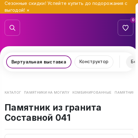
Сезонные скидки! Успейте купить до подорожания с
выгодой!
×
0
Конструктор
Бо
Виртуальная выставка
КАТАЛОГ
ПАМЯТНИКИ НА МОГИЛУ
КОМБИНИРОВАННЫЕ
ПАМЯТНИК И
Памятник из гранита
Составной 041