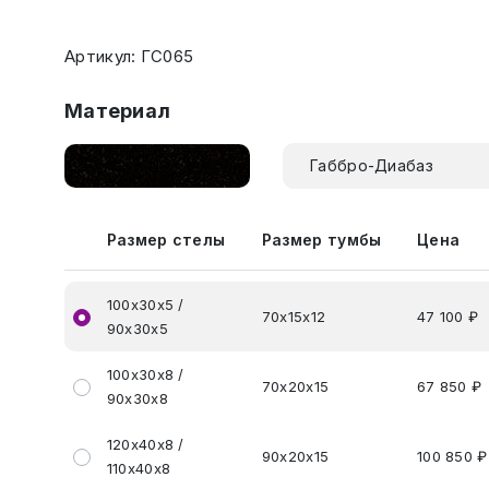
Артикул: ГС065
Материал
Габбро-Диабаз
Размер стелы
Размер тумбы
Цена
100х30х5 /
70х15х12
47 100 ₽
90х30х5
100х30х8 /
70х20х15
67 850 ₽
90х30х8
120х40х8 /
90х20х15
100 850 ₽
110х40х8